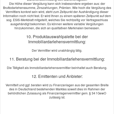
Die Höhe dieser Vergütung kann sich insbesondere ergeben aus: der
Herr Zimmermanns konnte für meine speziellen Anforderungen das
Bruttodarlehenssumme, Zinszahlungen, Prämien. Wie hoch die Vergütung des
perfekte Produkt ermitteln. Die Zusammenarbeit und der Service
Vermittlers konkret sein wird, steht zum Zeitpunkt der Aushändigung dieser
Information noch nicht fest. Er wird Ihnen zu einem späteren Zeitpunkt auf dem
waren ausgezeichnet, wofür ich mich an dieser Stelle noch einmal
sog. ESIS-Merkblatt mitgeteilt, welches Sie rechtzeitig vor Vertragsschluss
herzlich bedanke. Herrn Zimmermanns kompetente Beratung
ausgehändigt bekommen. Es können weitere variable Vergütungen
empfehle ich sehr gerne weiter.
hinzukommen, die sich an qualitativen Merkmalen bemessen.
[
mehr
]
10. Produktauswahlpalette bei der
Immobiliardarlehensvermittlung:
Christian Peuker
aus Berlin
, Geschäftsführer
am 13.09.2022:
Der Vermittler wird unabhängig tätig.
Ich muss sagen, dass ich ohne die Unterstützung von Herrn
Zimmermanns nicht meine Firma hätten gründen können. Sein
11. Beratung bei der Immobiliardarlehensvermittlung:
Engagement und Fachkenntnis im Bereich des Versicherungswesen
Die Tätigkeit als Immobiliardarlehensvermittler beinhaltet auch Beratung.
sind hilfreich und wertvoll. Deshalb kann ich ihn nur weiterempfehlen.
[
mehr
]
12. Emittenten und Anbieter:
Vermittelt und ggf. beraten wird zu Finanzanlagen aus der gesamten Breite
Echtheit von Bewertungen
des in Deutschland bestehenden Marktes soweit dies im Rahmen der
behördlichen Zulassung als Finanzanlagenvermittler gem. § 34 f GewO
zulässig ist.
Impressum