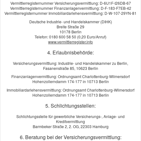
Vermittlerregisternummer Versicherungsvermittlung: D-6U1F-I26DB-67
Versicherungssumme
Vermittlerregisternummer Finanzanlagenvermittlung: D-F-183-F7EB-42
Vermittlerregisternummer Immobiliardarlehensvermittlung: D-W-107-29YN-81
Die häufigsten Unfälle
Deutsche Industrie- und Handelskammer (DIHK)
Breite Straße 29
10178 Berlin
Telefon: 0180 600 58 50 (0,20 Euro/Anruf)
www.vermittlerregister.info
4. Erlaubnisbehörde:
Kundenbewertung
Versicherungsvermittlung: Industrie- und Handelskammer zu Berlin,
Fasanenstraße 85, 10623 Berlin
5
von
5
Sternen
Finanzanlagenvermittlung: Ordnungsamt Charlottenburg-Wilmersdorf
14
Bewertungen seit 2015
Hohenzollerndamm 174-177 in 10713 Berlin
Immobiliardarlehensvermittlung: Ordnungsamt Charlottenburg-Wilmersdorf
Hohenzollerndamm 174-177 in 10713 Berlin
KUNDENSTIMMEN:
5. Schlichtungsstellen:
IGG Service GmbH
aus Berlin
, Dienstleister
am 10.10.2024:
Herr Zimmermanns hat uns stehts kompetent und zuverlässig
Schlichtungsstelle für gewerbliche Versicherungs-, Anlage- und
Kreditvermittlung
beraten. Unaufgefordert sucht er jederzeit die beste und günstigste
Barmbeker Straße 2, 2. OG, 22303 Hamburg
Versicherung für unsere Bedürfnisse. Egal ob KFZ oder Gewerbe,
6. Beratung bei der Versicherungsvermittlung:
Herrn Zimmermanns kann man Vertrauen.