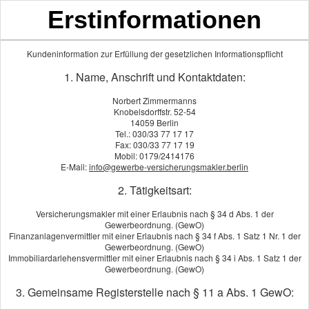
Erstinformationen
Kundeninformation zur Erfüllung der gesetzlichen Informationspflicht
Unfall­ver­si­che­rung
1. Name, Anschrift und Kontaktdaten:
Norbert Zimmermanns
Berufstätig oder nicht berufstätig -
Knobelsdorffstr. 52-54
14059 Berlin
Privater Unfallschutz ist unverzichtbar
Tel.: 030/33 77 17 17
Fax: 030/33 77 17 19
Die Unfall­ver­si­che­rung gibt es schon für einen wesentlich
Mobil: 0179/2414176
geringeren Monatsbeitrag als eine Berufs­unfähig­
E-Mail:
info@gewerbe-versicherungsmakler.berlin
keitsversicherung. Aus gutem Grund: Sie zahlt nur bei
2. Tätigkeitsart:
Gesundheitsschäden, die durch einen Unfall verursacht wurden.
Doch 90 Prozent aller Fälle von Berufs­unfähig­keit gehen nicht
Versicherungsmakler mit einer Erlaubnis nach § 34 d Abs. 1 der
Gewerbeordnung. (GewO)
auf Unfälle zurück.
Finanzanlagenvermittler mit einer Erlaubnis nach § 34 f Abs. 1 Satz 1 Nr. 1 der
Gewerbeordnung. (GewO)
Die Grundlagen
Immobiliardarlehensvermittler mit einer Erlaubnis nach § 34 i Abs. 1 Satz 1 der
Gewerbeordnung. (GewO)
Für wen sinnvoll?
3. Gemeinsame Registerstelle nach § 11 a Abs. 1 GewO:
Leistungsumfang