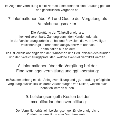
[
mehr
]
Im Zuge der Vermittlung bietet Norbert Zimmermanns eine Beratung gemäß
den gesetzlichen Vorgaben an.
LUFT Berlin
aus Berlin
am 28.07.2024:
7. Informationen über Art und Quelle der Vergütung als
Ich bin aus purem Zufall bei Herrn Zimmermanns vorbeigekommen.
Versicherungsmakler:
Eine bessere Fügung hätte ich mir aber nicht vorstellen können. Herr
Zimmermanns war immer ansprechbar, reagierte ausgesprochen
Die Vergütung der Tätigkeit erfolgt als:
- konkret vereinbarte Zahlung durch den Kunden oder als
schnell und verstand es die verschiedenen Optionen hervorragend
- in der Versicherungsprämie enthaltene Provision, die vom jeweiligen
zusassemzufassen und zu ver­gleichen. Ich hatt...
Versicherungsunternehmen ausgezahlt wird oder als
- Kombination aus beidem.
[
mehr
]
Dies ist jeweils abhängig von den Wünschen und Bedürfnissen des Kunden
und den Versicherungsprodukten, welche eventuell vermittelt werden.
Orange Blossom Berlin
aus Berlin
, GF
am 25.06.2024:
8. Informationen über die Vergütung bei der
Gottlob gibt es Herr´n Zimmermanns. Top Beratung,
Finanzanlagenvermittlung und ggf. -beratung:
maßgeschneiderte Produkte, persönlicher Service und Hundelieb ist er
auch. Alle Versicherungen nur noch über Zimmermanns Ver­
Im Zusammenhang mit der Anlagevermittlung und ggf. -beratung erfolgt die
Vergütung ausschließlich durch Zuwendungen von Dritten, welche auch
sicherungs­makler! Bleiben Sie noch lange gesund Herr Zimmermanns.
behalten werden dürfen.
Herzlichst....
9. Leistungsentgelt / Kosten bei der
[
mehr
]
Immobiliardarlehensvermittlung:
Susanne Wachsmann-Jesse
aus Berlin
, Gesundheitscoaching
Der Vermittler erhält ein Leistungsentgelt für die erfolgreiche
am 16.09.2022:
Darlehensvermittlung vom Darlehensgeber.