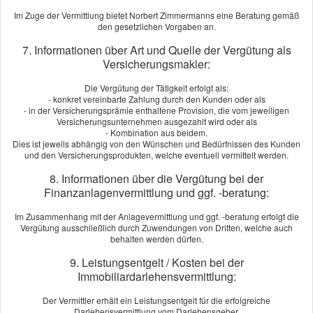
beraten. Unaufgefordert sucht er jederzeit die beste und günstigste
Im Zuge der Vermittlung bietet Norbert Zimmermanns eine Beratung gemäß
Versicherung für unsere Bedürfnisse. Egal ob KFZ oder Gewerbe,
den gesetzlichen Vorgaben an.
Herrn Zimmermanns kann man Vertrauen.
[
mehr
]
7. Informationen über Art und Quelle der Vergütung als
Versicherungsmakler:
LUFT Berlin
aus Berlin
am 28.07.2024:
Die Vergütung der Tätigkeit erfolgt als:
Ich bin aus purem Zufall bei Herrn Zimmermanns vorbeigekommen.
- konkret vereinbarte Zahlung durch den Kunden oder als
- in der Versicherungsprämie enthaltene Provision, die vom jeweiligen
Eine bessere Fügung hätte ich mir aber nicht vorstellen können. Herr
Versicherungsunternehmen ausgezahlt wird oder als
Zimmermanns war immer ansprechbar, reagierte ausgesprochen
- Kombination aus beidem.
Dies ist jeweils abhängig von den Wünschen und Bedürfnissen des Kunden
schnell und verstand es die verschiedenen Optionen hervorragend
und den Versicherungsprodukten, welche eventuell vermittelt werden.
zusassemzufassen und zu ver­gleichen. Ich hatt...
[
mehr
]
8. Informationen über die Vergütung bei der
Finanzanlagenvermittlung und ggf. -beratung:
Orange Blossom Berlin
aus Berlin
, GF
am 25.06.2024:
Im Zusammenhang mit der Anlagevermittlung und ggf. -beratung erfolgt die
Gottlob gibt es Herr´n Zimmermanns. Top Beratung,
Vergütung ausschließlich durch Zuwendungen von Dritten, welche auch
behalten werden dürfen.
maßgeschneiderte Produkte, persönlicher Service und Hundelieb ist er
auch. Alle Versicherungen nur noch über Zimmermanns Ver­
9. Leistungsentgelt / Kosten bei der
sicherungs­makler! Bleiben Sie noch lange gesund Herr Zimmermanns.
Immobiliardarlehensvermittlung:
Herzlichst....
Der Vermittler erhält ein Leistungsentgelt für die erfolgreiche
[
mehr
]
Darlehensvermittlung vom Darlehensgeber.