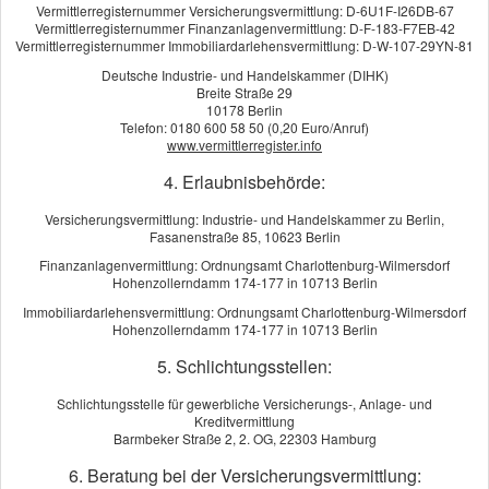
Die Kosten
Vermittlerregisternummer Versicherungsvermittlung: D-6U1F-I26DB-67
Vermittlerregisternummer Finanzanlagenvermittlung: D-F-183-F7EB-42
Fondsgebundene Angebote
Vermittlerregisternummer Immobiliardarlehensvermittlung: D-W-107-29YN-81
Deutsche Industrie- und Handelskammer (DIHK)
Gesundheitsprüfung
Breite Straße 29
10178 Berlin
Lebens- oder Rentenversicherung?
Telefon: 0180 600 58 50 (0,20 Euro/Anruf)
www.vermittlerregister.info
Das passende Produkt finden
4. Erlaubnisbehörde:
Versicherungsvermittlung: Industrie- und Handelskammer zu Berlin,
Fasanenstraße 85, 10623 Berlin
Kundenbewertung
Finanzanlagenvermittlung: Ordnungsamt Charlottenburg-Wilmersdorf
Hohenzollerndamm 174-177 in 10713 Berlin
Immobiliardarlehensvermittlung: Ordnungsamt Charlottenburg-Wilmersdorf
5
von
5
Sternen
Hohenzollerndamm 174-177 in 10713 Berlin
14
Bewertungen seit 2015
5. Schlichtungsstellen:
KUNDENSTIMMEN:
Schlichtungsstelle für gewerbliche Versicherungs-, Anlage- und
Kreditvermittlung
IGG Service GmbH
aus Berlin
, Dienstleister
am 10.10.2024:
Barmbeker Straße 2, 2. OG, 22303 Hamburg
Herr Zimmermanns hat uns stehts kompetent und zuverlässig
6. Beratung bei der Versicherungsvermittlung: