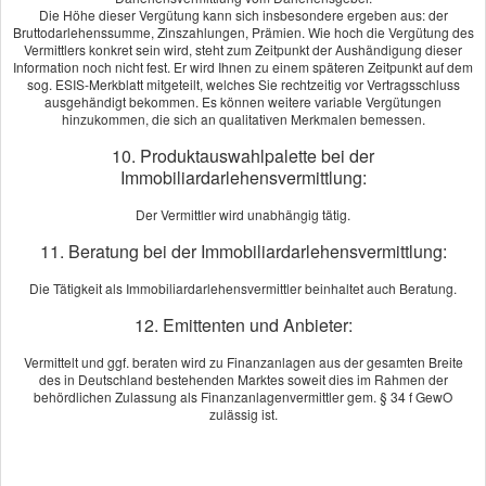
Die Höhe dieser Vergütung kann sich insbesondere ergeben aus: der
Bruttodarlehenssumme, Zinszahlungen, Prämien. Wie hoch die Vergütung des
Susanne Wachsmann-Jesse
aus Berlin
, Gesundheitscoaching
Vermittlers konkret sein wird, steht zum Zeitpunkt der Aushändigung dieser
am 16.09.2022:
Information noch nicht fest. Er wird Ihnen zu einem späteren Zeitpunkt auf dem
sog. ESIS-Merkblatt mitgeteilt, welches Sie rechtzeitig vor Vertragsschluss
Herr Zimmermanns konnte für meine speziellen Anforderungen das
ausgehändigt bekommen. Es können weitere variable Vergütungen
perfekte Produkt ermitteln. Die Zusammenarbeit und der Service
hinzukommen, die sich an qualitativen Merkmalen bemessen.
waren ausgezeichnet, wofür ich mich an dieser Stelle noch einmal
10. Produktauswahlpalette bei der
herzlich bedanke. Herrn Zimmermanns kompetente Beratung
Immobiliardarlehensvermittlung:
empfehle ich sehr gerne weiter.
[
mehr
]
Der Vermittler wird unabhängig tätig.
11. Beratung bei der Immobiliardarlehensvermittlung:
Christian Peuker
aus Berlin
, Geschäftsführer
am 13.09.2022:
Ich muss sagen, dass ich ohne die Unterstützung von Herrn
Die Tätigkeit als Immobiliardarlehensvermittler beinhaltet auch Beratung.
Zimmermanns nicht meine Firma hätten gründen können. Sein
12. Emittenten und Anbieter:
Engagement und Fachkenntnis im Bereich des Versicherungswesen
sind hilfreich und wertvoll. Deshalb kann ich ihn nur weiterempfehlen.
Vermittelt und ggf. beraten wird zu Finanzanlagen aus der gesamten Breite
des in Deutschland bestehenden Marktes soweit dies im Rahmen der
[
mehr
]
behördlichen Zulassung als Finanzanlagenvermittler gem. § 34 f GewO
zulässig ist.
Echtheit von Bewertungen