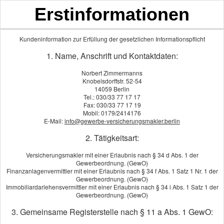
Erstinformationen
Kundeninformation zur Erfüllung der gesetzlichen Informationspflicht
Kapitallebens-Versicherung
1. Name, Anschrift und Kontaktdaten:
Norbert Zimmermanns
Die Kapitallebens-Versicherung zahlt nicht
Knobelsdorffstr. 52-54
14059 Berlin
nur im Todesfall eine vereinbarte Summe,
Tel.: 030/33 77 17 17
sondern auch im Erlebensfall. Es ist somit
Fax: 030/33 77 17 19
Mobil: 0179/2414176
eine Kombination aus Vorsorge für den Todesfall und
E-Mail:
info@gewerbe-versicherungsmakler.berlin
Sparvertrag.
2. Tätigkeitsart:
Die Lebens-Versicherung zahlt nach Vertragsablauf die
Versicherungsmakler mit einer Erlaubnis nach § 34 d Abs. 1 der
Beiträge, den Garantiezins (mindestens 1,75%) und die
Gewerbeordnung. (GewO)
Überschussbeteiligung aus. Im Todesfall wird eine vereinbarte
Finanzanlagenvermittler mit einer Erlaubnis nach § 34 f Abs. 1 Satz 1 Nr. 1 der
Summe an die Hinterbliebenen ausbezahlt.
Gewerbeordnung. (GewO)
Immobiliardarlehensvermittler mit einer Erlaubnis nach § 34 i Abs. 1 Satz 1 der
Gewerbeordnung. (GewO)
Grundsätzliches
3. Gemeinsame Registerstelle nach § 11 a Abs. 1 GewO:
Für wen geeignet?