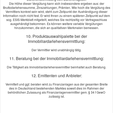
Die Höhe dieser Vergütung kann sich insbesondere ergeben aus: der
Herr Zimmermanns konnte für meine speziellen Anforderungen das
Bruttodarlehenssumme, Zinszahlungen, Prämien. Wie hoch die Vergütung des
perfekte Produkt ermitteln. Die Zusammenarbeit und der Service
Vermittlers konkret sein wird, steht zum Zeitpunkt der Aushändigung dieser
Information noch nicht fest. Er wird Ihnen zu einem späteren Zeitpunkt auf dem
waren ausgezeichnet, wofür ich mich an dieser Stelle noch einmal
sog. ESIS-Merkblatt mitgeteilt, welches Sie rechtzeitig vor Vertragsschluss
herzlich bedanke. Herrn Zimmermanns kompetente Beratung
ausgehändigt bekommen. Es können weitere variable Vergütungen
empfehle ich sehr gerne weiter.
hinzukommen, die sich an qualitativen Merkmalen bemessen.
[
mehr
]
10. Produktauswahlpalette bei der
Immobiliardarlehensvermittlung:
Christian Peuker
aus Berlin
, Geschäftsführer
am 13.09.2022:
Der Vermittler wird unabhängig tätig.
Ich muss sagen, dass ich ohne die Unterstützung von Herrn
Zimmermanns nicht meine Firma hätten gründen können. Sein
11. Beratung bei der Immobiliardarlehensvermittlung:
Engagement und Fachkenntnis im Bereich des Versicherungswesen
Die Tätigkeit als Immobiliardarlehensvermittler beinhaltet auch Beratung.
sind hilfreich und wertvoll. Deshalb kann ich ihn nur weiterempfehlen.
[
mehr
]
12. Emittenten und Anbieter:
Vermittelt und ggf. beraten wird zu Finanzanlagen aus der gesamten Breite
Echtheit von Bewertungen
des in Deutschland bestehenden Marktes soweit dies im Rahmen der
behördlichen Zulassung als Finanzanlagenvermittler gem. § 34 f GewO
zulässig ist.
Impressum