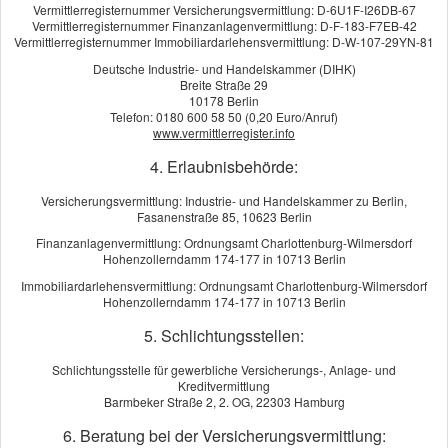
Vermittlerregisternummer Versicherungsvermittlung: D-6U1F-I26DB-67
Einzel- oder Partnervertrag?
Vermittlerregisternummer Finanzanlagenvermittlung: D-F-183-F7EB-42
Vermittlerregisternummer Immobiliardarlehensvermittlung: D-W-107-29YN-81
Umwandlung möglich
Deutsche Industrie- und Handelskammer (DIHK)
Breite Straße 29
10178 Berlin
Telefon: 0180 600 58 50 (0,20 Euro/Anruf)
www.vermittlerregister.info
4. Erlaubnisbehörde:
Kundenbewertung
Versicherungsvermittlung: Industrie- und Handelskammer zu Berlin,
Fasanenstraße 85, 10623 Berlin
5
von
5
Sternen
Finanzanlagenvermittlung: Ordnungsamt Charlottenburg-Wilmersdorf
14
Bewertungen seit 2015
Hohenzollerndamm 174-177 in 10713 Berlin
Immobiliardarlehensvermittlung: Ordnungsamt Charlottenburg-Wilmersdorf
Hohenzollerndamm 174-177 in 10713 Berlin
KUNDENSTIMMEN:
5. Schlichtungsstellen:
IGG Service GmbH
aus Berlin
, Dienstleister
am 10.10.2024:
Herr Zimmermanns hat uns stehts kompetent und zuverlässig
Schlichtungsstelle für gewerbliche Versicherungs-, Anlage- und
Kreditvermittlung
beraten. Unaufgefordert sucht er jederzeit die beste und günstigste
Barmbeker Straße 2, 2. OG, 22303 Hamburg
Versicherung für unsere Bedürfnisse. Egal ob KFZ oder Gewerbe,
6. Beratung bei der Versicherungsvermittlung:
Herrn Zimmermanns kann man Vertrauen.