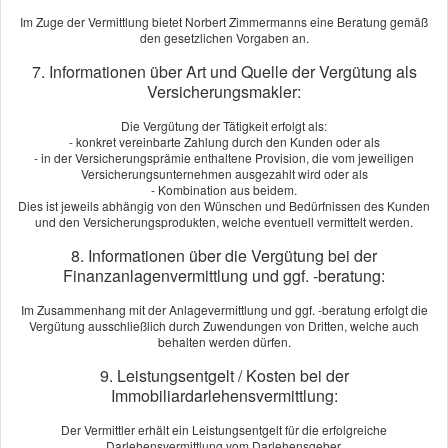
[
mehr
]
Im Zuge der Vermittlung bietet Norbert Zimmermanns eine Beratung gemäß
den gesetzlichen Vorgaben an.
LUFT Berlin
aus Berlin
am 28.07.2024:
7. Informationen über Art und Quelle der Vergütung als
Ich bin aus purem Zufall bei Herrn Zimmermanns vorbeigekommen.
Versicherungsmakler:
Eine bessere Fügung hätte ich mir aber nicht vorstellen können. Herr
Zimmermanns war immer ansprechbar, reagierte ausgesprochen
Die Vergütung der Tätigkeit erfolgt als:
- konkret vereinbarte Zahlung durch den Kunden oder als
schnell und verstand es die verschiedenen Optionen hervorragend
- in der Versicherungsprämie enthaltene Provision, die vom jeweiligen
zusassemzufassen und zu ver­gleichen. Ich hatt...
Versicherungsunternehmen ausgezahlt wird oder als
- Kombination aus beidem.
[
mehr
]
Dies ist jeweils abhängig von den Wünschen und Bedürfnissen des Kunden
und den Versicherungsprodukten, welche eventuell vermittelt werden.
Orange Blossom Berlin
aus Berlin
, GF
am 25.06.2024:
8. Informationen über die Vergütung bei der
Gottlob gibt es Herr´n Zimmermanns. Top Beratung,
Finanzanlagenvermittlung und ggf. -beratung:
maßgeschneiderte Produkte, persönlicher Service und Hundelieb ist er
auch. Alle Versicherungen nur noch über Zimmermanns Ver­
Im Zusammenhang mit der Anlagevermittlung und ggf. -beratung erfolgt die
Vergütung ausschließlich durch Zuwendungen von Dritten, welche auch
sicherungs­makler! Bleiben Sie noch lange gesund Herr Zimmermanns.
behalten werden dürfen.
Herzlichst....
9. Leistungsentgelt / Kosten bei der
[
mehr
]
Immobiliardarlehensvermittlung:
Susanne Wachsmann-Jesse
aus Berlin
, Gesundheitscoaching
Der Vermittler erhält ein Leistungsentgelt für die erfolgreiche
am 16.09.2022:
Darlehensvermittlung vom Darlehensgeber.