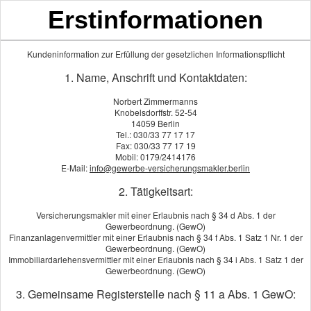
Erstinformationen
Kundeninformation zur Erfüllung der gesetzlichen Informationspflicht
Risiko­lebens­ver­si­che­rung
1. Name, Anschrift und Kontaktdaten:
Norbert Zimmermanns
Mit dem Tod setzt sich wohl niemand gern
Knobelsdorffstr. 52-54
14059 Berlin
auseinander. Wer andere zu versorgen hat
Tel.: 030/33 77 17 17
(Kinder, Partner, Angehörige), sollte die
Fax: 030/33 77 17 19
Mobil: 0179/2414176
möglichen finanziellen Folgen bedenken.
E-Mail:
info@gewerbe-versicherungsmakler.berlin
Die Risiko-Lebensversicherung zahlt im Todesfall unabhängig
2. Tätigkeitsart:
von der Laufzeit und der Höhe der eingezahlten Beiträge die
Versicherungsmakler mit einer Erlaubnis nach § 34 d Abs. 1 der
vereinbarte Summe an die Hinterbliebenen aus.
Gewerbeordnung. (GewO)
Finanzanlagenvermittler mit einer Erlaubnis nach § 34 f Abs. 1 Satz 1 Nr. 1 der
Die Grundlagen
Gewerbeordnung. (GewO)
Immobiliardarlehensvermittler mit einer Erlaubnis nach § 34 i Abs. 1 Satz 1 der
Für wen geeignet?
Gewerbeordnung. (GewO)
Leistungsumfang
3. Gemeinsame Registerstelle nach § 11 a Abs. 1 GewO:
Gesundheitsprüfung