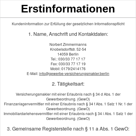
Erstinformationen
Kundeninformation zur Erfüllung der gesetzlichen Informationspflicht
Privathaftpflichtversicherung
1. Name, Anschrift und Kontaktdaten:
Norbert Zimmermanns
Knobelsdorffstr. 52-54
14059 Berlin
Wer anderen Schaden zufügt
Tel.: 030/33 77 17 17
Fax: 030/33 77 17 19
Auch ein leichtes Versehen wie z.B. ein Vorfahrtsfehler beim
Mobil: 0179/2414176
E-Mail:
info@gewerbe-versicherungsmakler.berlin
Fahrradfahren oder eine unachtsam weggeworfene Zigarette
kann Folgeschäden in Millionenhöhe verursachen.
2. Tätigkeitsart:
Insbesondere, wenn Per­sonen zu Schaden kommen, können
Versicherungsmakler mit einer Erlaubnis nach § 34 d Abs. 1 der
die Schadensersatzforderungen den finanziellen Ruin des
Gewerbeordnung. (GewO)
Verursachers bedeuten. Eine Begrenzung nach oben gibt es
Finanzanlagenvermittler mit einer Erlaubnis nach § 34 f Abs. 1 Satz 1 Nr. 1 der
nicht. Die private Haft­pflichtversicherung ist ein Muss für
Gewerbeordnung. (GewO)
Immobiliardarlehensvermittler mit einer Erlaubnis nach § 34 i Abs. 1 Satz 1 der
jedermann.
Gewerbeordnung. (GewO)
3. Gemeinsame Registerstelle nach § 11 a Abs. 1 GewO: