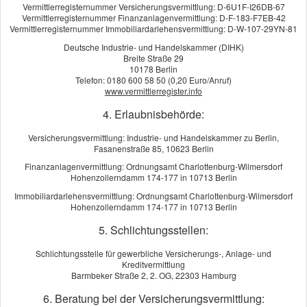
Die Grundlagen
Vermittlerregisternummer Versicherungsvermittlung: D-6U1F-I26DB-67
Vermittlerregisternummer Finanzanlagenvermittlung: D-F-183-F7EB-42
Leistungsumfang
Vermittlerregisternummer Immobiliardarlehensvermittlung: D-W-107-29YN-81
Wer ist versichert?
Deutsche Industrie- und Handelskammer (DIHK)
Breite Straße 29
Thema Kosten
10178 Berlin
Telefon: 0180 600 58 50 (0,20 Euro/Anruf)
Typische Schadensfälle
www.vermittlerregister.info
Der richtige Vertrag
4. Erlaubnisbehörde:
Versicherungsvermittlung: Industrie- und Handelskammer zu Berlin,
Fasanenstraße 85, 10623 Berlin
Finanzanlagenvermittlung: Ordnungsamt Charlottenburg-Wilmersdorf
Kundenbewertung
Hohenzollerndamm 174-177 in 10713 Berlin
Immobiliardarlehensvermittlung: Ordnungsamt Charlottenburg-Wilmersdorf
Hohenzollerndamm 174-177 in 10713 Berlin
5
von
5
Sternen
5. Schlichtungsstellen:
14
Bewertungen seit 2015
Schlichtungsstelle für gewerbliche Versicherungs-, Anlage- und
Kreditvermittlung
KUNDENSTIMMEN:
Barmbeker Straße 2, 2. OG, 22303 Hamburg
IGG Service GmbH
aus Berlin
, Dienstleister
am 10.10.2024:
6. Beratung bei der Versicherungsvermittlung: