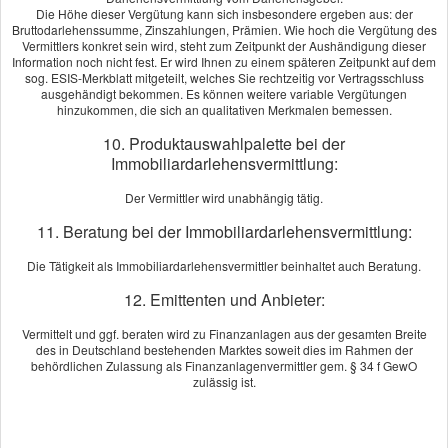
[
mehr
]
Die Höhe dieser Vergütung kann sich insbesondere ergeben aus: der
Bruttodarlehenssumme, Zinszahlungen, Prämien. Wie hoch die Vergütung des
Vermittlers konkret sein wird, steht zum Zeitpunkt der Aushändigung dieser
Susanne Wachsmann-Jesse
aus Berlin
, Gesundheitscoaching
Information noch nicht fest. Er wird Ihnen zu einem späteren Zeitpunkt auf dem
sog. ESIS-Merkblatt mitgeteilt, welches Sie rechtzeitig vor Vertragsschluss
am 16.09.2022:
ausgehändigt bekommen. Es können weitere variable Vergütungen
Herr Zimmermanns konnte für meine speziellen Anforderungen das
hinzukommen, die sich an qualitativen Merkmalen bemessen.
perfekte Produkt ermitteln. Die Zusammenarbeit und der Service
10. Produktauswahlpalette bei der
waren ausgezeichnet, wofür ich mich an dieser Stelle noch einmal
Immobiliardarlehensvermittlung:
herzlich bedanke. Herrn Zimmermanns kompetente Beratung
empfehle ich sehr gerne weiter.
Der Vermittler wird unabhängig tätig.
[
mehr
]
11. Beratung bei der Immobiliardarlehensvermittlung:
Christian Peuker
aus Berlin
, Geschäftsführer
am 13.09.2022:
Die Tätigkeit als Immobiliardarlehensvermittler beinhaltet auch Beratung.
Ich muss sagen, dass ich ohne die Unterstützung von Herrn
12. Emittenten und Anbieter:
Zimmermanns nicht meine Firma hätten gründen können. Sein
Vermittelt und ggf. beraten wird zu Finanzanlagen aus der gesamten Breite
Engagement und Fachkenntnis im Bereich des Versicherungswesen
des in Deutschland bestehenden Marktes soweit dies im Rahmen der
sind hilfreich und wertvoll. Deshalb kann ich ihn nur weiterempfehlen.
behördlichen Zulassung als Finanzanlagenvermittler gem. § 34 f GewO
[
mehr
]
zulässig ist.
Echtheit von Bewertungen