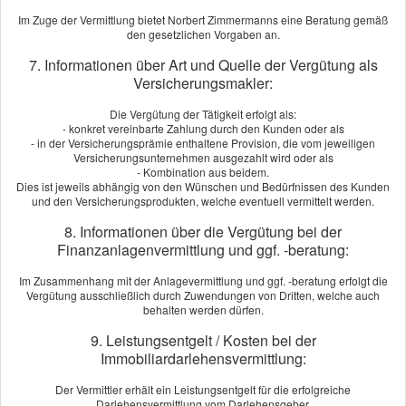
Herr Zimmermanns hat uns stehts kompetent und zuverlässig
Im Zuge der Vermittlung bietet Norbert Zimmermanns eine Beratung gemäß
beraten. Unaufgefordert sucht er jederzeit die beste und günstigste
den gesetzlichen Vorgaben an.
Versicherung für unsere Bedürfnisse. Egal ob KFZ oder Gewerbe,
7. Informationen über Art und Quelle der Vergütung als
Herrn Zimmermanns kann man Vertrauen.
Versicherungsmakler:
[
mehr
]
Die Vergütung der Tätigkeit erfolgt als:
LUFT Berlin
aus Berlin
am 28.07.2024:
- konkret vereinbarte Zahlung durch den Kunden oder als
- in der Versicherungsprämie enthaltene Provision, die vom jeweiligen
Ich bin aus purem Zufall bei Herrn Zimmermanns vorbeigekommen.
Versicherungsunternehmen ausgezahlt wird oder als
Eine bessere Fügung hätte ich mir aber nicht vorstellen können. Herr
- Kombination aus beidem.
Dies ist jeweils abhängig von den Wünschen und Bedürfnissen des Kunden
Zimmermanns war immer ansprechbar, reagierte ausgesprochen
und den Versicherungsprodukten, welche eventuell vermittelt werden.
schnell und verstand es die verschiedenen Optionen hervorragend
8. Informationen über die Vergütung bei der
zusassemzufassen und zu ver­gleichen. Ich hatt...
Finanzanlagenvermittlung und ggf. -beratung:
[
mehr
]
Im Zusammenhang mit der Anlagevermittlung und ggf. -beratung erfolgt die
Orange Blossom Berlin
aus Berlin
, GF
am 25.06.2024:
Vergütung ausschließlich durch Zuwendungen von Dritten, welche auch
behalten werden dürfen.
Gottlob gibt es Herr´n Zimmermanns. Top Beratung,
maßgeschneiderte Produkte, persönlicher Service und Hundelieb ist er
9. Leistungsentgelt / Kosten bei der
Immobiliardarlehensvermittlung:
auch. Alle Versicherungen nur noch über Zimmermanns Ver­
sicherungs­makler! Bleiben Sie noch lange gesund Herr Zimmermanns.
Der Vermittler erhält ein Leistungsentgelt für die erfolgreiche
Herzlichst....
Darlehensvermittlung vom Darlehensgeber.