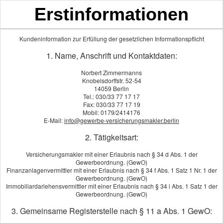
Erstinformationen
Kundeninformation zur Erfüllung der gesetzlichen Informationspflicht
Gewässerschadenhaftpflicht
1. Name, Anschrift und Kontaktdaten:
Norbert Zimmermanns
Knobelsdorffstr. 52-54
14059 Berlin
Wenn sich in Ihrem Haus ein Öltank befindet, sollten Sie sich
Tel.: 030/33 77 17 17
Fax: 030/33 77 17 19
unbedingt durch eine Gewässerschadenhaftpflichtversicherung
Mobil: 0179/2414176
absichern: immerhin können immense Kosten auf Sie
E-Mail:
info@gewerbe-versicherungsmakler.berlin
zukommen, wenn der Tank einmal leckt. Dann müssen nämlich
2. Tätigkeitsart:
Sie für die Reinigung von Grundwasser, Gewässern und
Erdreich aufkommen. Die
Versicherungsmakler mit einer Erlaubnis nach § 34 d Abs. 1 der
Gewerbeordnung. (GewO)
Gewässerschadenhaftpflichtversicherung übernimmt die Kosten,
Finanzanlagenvermittler mit einer Erlaubnis nach § 34 f Abs. 1 Satz 1 Nr. 1 der
die durch Per­sonen-, Sach- und Vermögensschäden entstehen.
Gewerbeordnung. (GewO)
Immobiliardarlehensvermittler mit einer Erlaubnis nach § 34 i Abs. 1 Satz 1 der
Hohe Versicherungssumme empfohlen
Gewerbeordnung. (GewO)
Da Sie nach einer Havarie in voller Höhe für den entstandenen
3. Gemeinsame Registerstelle nach § 11 a Abs. 1 GewO:
Schaden aufkommen müssen, sollten Sie eine möglichst hohe