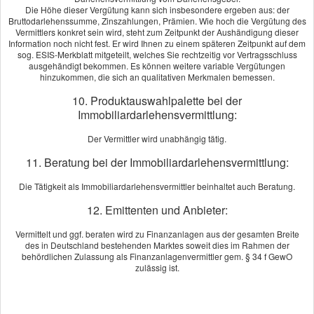
[
mehr
]
Die Höhe dieser Vergütung kann sich insbesondere ergeben aus: der
Bruttodarlehenssumme, Zinszahlungen, Prämien. Wie hoch die Vergütung des
Vermittlers konkret sein wird, steht zum Zeitpunkt der Aushändigung dieser
Susanne Wachsmann-Jesse
aus Berlin
, Gesundheitscoaching
Information noch nicht fest. Er wird Ihnen zu einem späteren Zeitpunkt auf dem
sog. ESIS-Merkblatt mitgeteilt, welches Sie rechtzeitig vor Vertragsschluss
am 16.09.2022:
ausgehändigt bekommen. Es können weitere variable Vergütungen
Herr Zimmermanns konnte für meine speziellen Anforderungen das
hinzukommen, die sich an qualitativen Merkmalen bemessen.
perfekte Produkt ermitteln. Die Zusammenarbeit und der Service
10. Produktauswahlpalette bei der
waren ausgezeichnet, wofür ich mich an dieser Stelle noch einmal
Immobiliardarlehensvermittlung:
herzlich bedanke. Herrn Zimmermanns kompetente Beratung
empfehle ich sehr gerne weiter.
Der Vermittler wird unabhängig tätig.
[
mehr
]
11. Beratung bei der Immobiliardarlehensvermittlung:
Christian Peuker
aus Berlin
, Geschäftsführer
am 13.09.2022:
Die Tätigkeit als Immobiliardarlehensvermittler beinhaltet auch Beratung.
Ich muss sagen, dass ich ohne die Unterstützung von Herrn
12. Emittenten und Anbieter:
Zimmermanns nicht meine Firma hätten gründen können. Sein
Vermittelt und ggf. beraten wird zu Finanzanlagen aus der gesamten Breite
Engagement und Fachkenntnis im Bereich des Versicherungswesen
des in Deutschland bestehenden Marktes soweit dies im Rahmen der
sind hilfreich und wertvoll. Deshalb kann ich ihn nur weiterempfehlen.
behördlichen Zulassung als Finanzanlagenvermittler gem. § 34 f GewO
[
mehr
]
zulässig ist.
Echtheit von Bewertungen