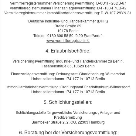
Versicherungssumme wählen: nicht selten übersteigt der
Vermittlerregisternummer Versicherungsvermittlung: D-6U1F-I26DB-67
Vermittlerregisternummer Finanzanlagenvermittlung: D-F-183-F7EB-42
Schaden 1 Million Euro.
Vermittlerregisternummer Immobiliardarlehensvermittlung: D-W-107-29YN-81
Versicherer sofort informieren
Deutsche Industrie- und Handelskammer (DIHK)
Breite Straße 29
Sollte es tatsächlich einmal zu einem Schaden kommen,
10178 Berlin
müssen Sie Ihren Versicherer unverzüglich darüber in Kenntnis
Telefon: 0180 600 58 50 (0,20 Euro/Anruf)
setzen. Auch müssen Sie Ihrer Versicherung mitteilen, wenn
www.vermittlerregister.info
juristische Schritte gegen Sie eingeleitet wurden.
4. Erlaubnisbehörde:
Versicherungsvermittlung: Industrie- und Handelskammer zu Berlin,
Fasanenstraße 85, 10623 Berlin
Finanzanlagenvermittlung: Ordnungsamt Charlottenburg-Wilmersdorf
Hohenzollerndamm 174-177 in 10713 Berlin
Kundenbewertung
Immobiliardarlehensvermittlung: Ordnungsamt Charlottenburg-Wilmersdorf
Hohenzollerndamm 174-177 in 10713 Berlin
5
von
5
Sternen
5. Schlichtungsstellen:
14
Bewertungen seit 2015
Schlichtungsstelle für gewerbliche Versicherungs-, Anlage- und
Kreditvermittlung
KUNDENSTIMMEN:
Barmbeker Straße 2, 2. OG, 22303 Hamburg
IGG Service GmbH
aus Berlin
, Dienstleister
am 10.10.2024:
6. Beratung bei der Versicherungsvermittlung: