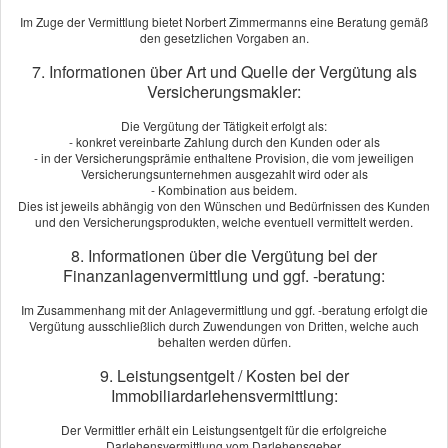
Herr Zimmermanns hat uns stehts kompetent und zuverlässig
Im Zuge der Vermittlung bietet Norbert Zimmermanns eine Beratung gemäß
beraten. Unaufgefordert sucht er jederzeit die beste und günstigste
den gesetzlichen Vorgaben an.
Versicherung für unsere Bedürfnisse. Egal ob KFZ oder Gewerbe,
7. Informationen über Art und Quelle der Vergütung als
Herrn Zimmermanns kann man Vertrauen.
Versicherungsmakler:
[
mehr
]
Die Vergütung der Tätigkeit erfolgt als:
- konkret vereinbarte Zahlung durch den Kunden oder als
LUFT Berlin
aus Berlin
am 28.07.2024:
- in der Versicherungsprämie enthaltene Provision, die vom jeweiligen
Ich bin aus purem Zufall bei Herrn Zimmermanns vorbeigekommen.
Versicherungsunternehmen ausgezahlt wird oder als
- Kombination aus beidem.
Eine bessere Fügung hätte ich mir aber nicht vorstellen können. Herr
Dies ist jeweils abhängig von den Wünschen und Bedürfnissen des Kunden
Zimmermanns war immer ansprechbar, reagierte ausgesprochen
und den Versicherungsprodukten, welche eventuell vermittelt werden.
schnell und verstand es die verschiedenen Optionen hervorragend
8. Informationen über die Vergütung bei der
zusassemzufassen und zu ver­gleichen. Ich hatt...
Finanzanlagenvermittlung und ggf. -beratung:
[
mehr
]
Im Zusammenhang mit der Anlagevermittlung und ggf. -beratung erfolgt die
Orange Blossom Berlin
aus Berlin
, GF
am 25.06.2024:
Vergütung ausschließlich durch Zuwendungen von Dritten, welche auch
behalten werden dürfen.
Gottlob gibt es Herr´n Zimmermanns. Top Beratung,
9. Leistungsentgelt / Kosten bei der
maßgeschneiderte Produkte, persönlicher Service und Hundelieb ist er
Immobiliardarlehensvermittlung:
auch. Alle Versicherungen nur noch über Zimmermanns Ver­
sicherungs­makler! Bleiben Sie noch lange gesund Herr Zimmermanns.
Der Vermittler erhält ein Leistungsentgelt für die erfolgreiche
Herzlichst....
Darlehensvermittlung vom Darlehensgeber.