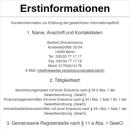
Erstinformationen
Kundeninformation zur Erfüllung der gesetzlichen Informationspflicht
Tierhalterhaftpflicht
1. Name, Anschrift und Kontaktdaten:
Norbert Zimmermanns
Knobelsdorffstr. 52-54
14059 Berlin
Die Tierhalterhaftpflicht versichert Ihre gesetzliche Haft­pflicht als
Tel.: 030/33 77 17 17
Fax: 030/33 77 17 19
Tierhalter. Damit ist übrigens in bestimmten Fällen auch die
Mobil: 0179/2414176
Haft­pflicht weiterer Per­sonen eingeschlossen.
E-Mail:
info@gewerbe-versicherungsmakler.berlin
Die gesetzliche Haft­pflicht aus dem Halten und Hüten von
2. Tätigkeitsart:
zahmen Haustieren und gezähmten Kleintieren wie Katzen,
Versicherungsmakler mit einer Erlaubnis nach § 34 d Abs. 1 der
Kanarienvögeln, Wellensittichen, Papageien, Meerschweinchen
Gewerbeordnung. (GewO)
usw. ist in der Privaten Haft­pflichtversicherung versichert. Für
Finanzanlagenvermittler mit einer Erlaubnis nach § 34 f Abs. 1 Satz 1 Nr. 1 der
Gewerbeordnung. (GewO)
Hunde, Pferde, Ponys, Esel und Rinder muss eine separate
Immobiliardarlehensvermittler mit einer Erlaubnis nach § 34 i Abs. 1 Satz 1 der
Tierhalterhaftpflichtversicherung abgeschlossen werden.
Gewerbeordnung. (GewO)
Die Grundlagen
3. Gemeinsame Registerstelle nach § 11 a Abs. 1 GewO: