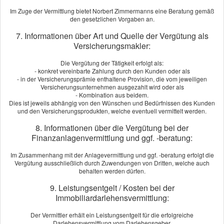
[
mehr
]
Im Zuge der Vermittlung bietet Norbert Zimmermanns eine Beratung gemäß
den gesetzlichen Vorgaben an.
LUFT Berlin
aus Berlin
am 28.07.2024:
7. Informationen über Art und Quelle der Vergütung als
Ich bin aus purem Zufall bei Herrn Zimmermanns vorbeigekommen.
Versicherungsmakler:
Eine bessere Fügung hätte ich mir aber nicht vorstellen können. Herr
Zimmermanns war immer ansprechbar, reagierte ausgesprochen
Die Vergütung der Tätigkeit erfolgt als:
- konkret vereinbarte Zahlung durch den Kunden oder als
schnell und verstand es die verschiedenen Optionen hervorragend
- in der Versicherungsprämie enthaltene Provision, die vom jeweiligen
zusassemzufassen und zu ver­gleichen. Ich hatt...
Versicherungsunternehmen ausgezahlt wird oder als
- Kombination aus beidem.
[
mehr
]
Dies ist jeweils abhängig von den Wünschen und Bedürfnissen des Kunden
und den Versicherungsprodukten, welche eventuell vermittelt werden.
Orange Blossom Berlin
aus Berlin
, GF
am 25.06.2024:
8. Informationen über die Vergütung bei der
Gottlob gibt es Herr´n Zimmermanns. Top Beratung,
Finanzanlagenvermittlung und ggf. -beratung:
maßgeschneiderte Produkte, persönlicher Service und Hundelieb ist er
auch. Alle Versicherungen nur noch über Zimmermanns Ver­
Im Zusammenhang mit der Anlagevermittlung und ggf. -beratung erfolgt die
Vergütung ausschließlich durch Zuwendungen von Dritten, welche auch
sicherungs­makler! Bleiben Sie noch lange gesund Herr Zimmermanns.
behalten werden dürfen.
Herzlichst....
9. Leistungsentgelt / Kosten bei der
[
mehr
]
Immobiliardarlehensvermittlung:
Susanne Wachsmann-Jesse
aus Berlin
, Gesundheitscoaching
Der Vermittler erhält ein Leistungsentgelt für die erfolgreiche
am 16.09.2022:
Darlehensvermittlung vom Darlehensgeber.