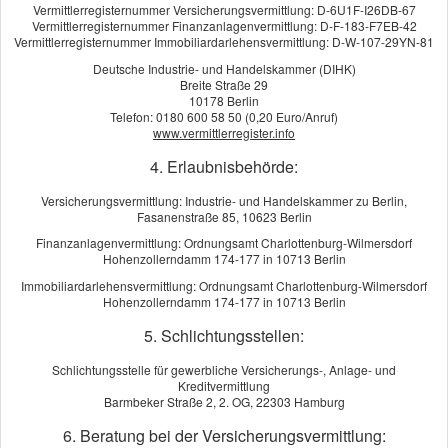
Leistungsumfang
Vermittlerregisternummer Versicherungsvermittlung: D-6U1F-I26DB-67
Vermittlerregisternummer Finanzanlagenvermittlung: D-F-183-F7EB-42
Tiere mit Versicherungspflicht
Vermittlerregisternummer Immobiliardarlehensvermittlung: D-W-107-29YN-81
Extraleistungen
Deutsche Industrie- und Handelskammer (DIHK)
Breite Straße 29
10178 Berlin
Telefon: 0180 600 58 50 (0,20 Euro/Anruf)
www.vermittlerregister.info
4. Erlaubnisbehörde:
Kundenbewertung
Versicherungsvermittlung: Industrie- und Handelskammer zu Berlin,
Fasanenstraße 85, 10623 Berlin
5
von
5
Sternen
Finanzanlagenvermittlung: Ordnungsamt Charlottenburg-Wilmersdorf
14
Bewertungen seit 2015
Hohenzollerndamm 174-177 in 10713 Berlin
Immobiliardarlehensvermittlung: Ordnungsamt Charlottenburg-Wilmersdorf
Hohenzollerndamm 174-177 in 10713 Berlin
KUNDENSTIMMEN:
5. Schlichtungsstellen:
IGG Service GmbH
aus Berlin
, Dienstleister
am 10.10.2024:
Herr Zimmermanns hat uns stehts kompetent und zuverlässig
Schlichtungsstelle für gewerbliche Versicherungs-, Anlage- und
Kreditvermittlung
beraten. Unaufgefordert sucht er jederzeit die beste und günstigste
Barmbeker Straße 2, 2. OG, 22303 Hamburg
Versicherung für unsere Bedürfnisse. Egal ob KFZ oder Gewerbe,
6. Beratung bei der Versicherungsvermittlung:
Herrn Zimmermanns kann man Vertrauen.