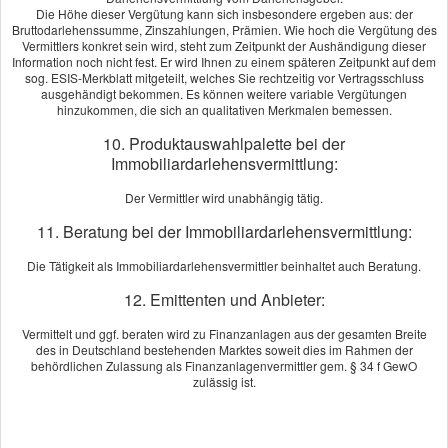
Die Höhe dieser Vergütung kann sich insbesondere ergeben aus: der
Herr Zimmermanns konnte für meine speziellen Anforderungen das
Bruttodarlehenssumme, Zinszahlungen, Prämien. Wie hoch die Vergütung des
perfekte Produkt ermitteln. Die Zusammenarbeit und der Service
Vermittlers konkret sein wird, steht zum Zeitpunkt der Aushändigung dieser
Information noch nicht fest. Er wird Ihnen zu einem späteren Zeitpunkt auf dem
waren ausgezeichnet, wofür ich mich an dieser Stelle noch einmal
sog. ESIS-Merkblatt mitgeteilt, welches Sie rechtzeitig vor Vertragsschluss
herzlich bedanke. Herrn Zimmermanns kompetente Beratung
ausgehändigt bekommen. Es können weitere variable Vergütungen
empfehle ich sehr gerne weiter.
hinzukommen, die sich an qualitativen Merkmalen bemessen.
[
mehr
]
10. Produktauswahlpalette bei der
Immobiliardarlehensvermittlung:
Christian Peuker
aus Berlin
, Geschäftsführer
am 13.09.2022:
Der Vermittler wird unabhängig tätig.
Ich muss sagen, dass ich ohne die Unterstützung von Herrn
Zimmermanns nicht meine Firma hätten gründen können. Sein
11. Beratung bei der Immobiliardarlehensvermittlung:
Engagement und Fachkenntnis im Bereich des Versicherungswesen
Die Tätigkeit als Immobiliardarlehensvermittler beinhaltet auch Beratung.
sind hilfreich und wertvoll. Deshalb kann ich ihn nur weiterempfehlen.
[
mehr
]
12. Emittenten und Anbieter:
Vermittelt und ggf. beraten wird zu Finanzanlagen aus der gesamten Breite
Echtheit von Bewertungen
des in Deutschland bestehenden Marktes soweit dies im Rahmen der
behördlichen Zulassung als Finanzanlagenvermittler gem. § 34 f GewO
zulässig ist.
Impressum