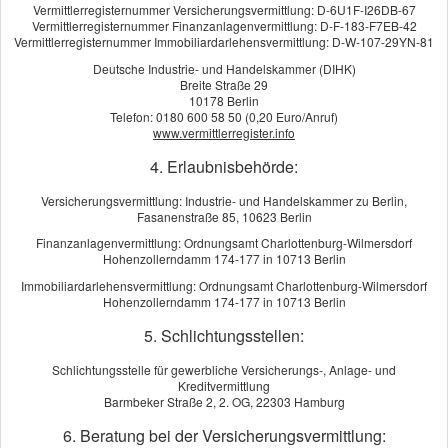
Vermittlerregisternummer Versicherungsvermittlung: D-6U1F-I26DB-67
Vermittlerregisternummer Finanzanlagenvermittlung: D-F-183-F7EB-42
Vermittlerregisternummer Immobiliardarlehensvermittlung: D-W-107-29YN-81
Deutsche Industrie- und Handelskammer (DIHK)
Breite Straße 29
10178 Berlin
Telefon: 0180 600 58 50 (0,20 Euro/Anruf)
Konferenz- und Veranstaltungstechnik
www.vermittlerregister.info
4. Erlaubnisbehörde:
Versicherungsvermittlung: Industrie- und Handelskammer zu Berlin,
Fasanenstraße 85, 10623 Berlin
Finanzanlagenvermittlung: Ordnungsamt Charlottenburg-Wilmersdorf
Hohenzollerndamm 174-177 in 10713 Berlin
Immobiliardarlehensvermittlung: Ordnungsamt Charlottenburg-Wilmersdorf
Hohenzollerndamm 174-177 in 10713 Berlin
Motorradrestaurationsbetrieb
5. Schlichtungsstellen:
Schlichtungsstelle für gewerbliche Versicherungs-, Anlage- und
Kreditvermittlung
Barmbeker Straße 2, 2. OG, 22303 Hamburg
6. Beratung bei der Versicherungsvermittlung: