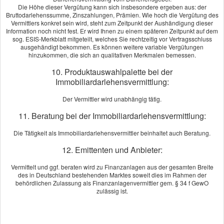
Die Höhe dieser Vergütung kann sich insbesondere ergeben aus: der
Bruttodarlehenssumme, Zinszahlungen, Prämien. Wie hoch die Vergütung des
Vermittlers konkret sein wird, steht zum Zeitpunkt der Aushändigung dieser
Information noch nicht fest. Er wird Ihnen zu einem späteren Zeitpunkt auf dem
sog. ESIS-Merkblatt mitgeteilt, welches Sie rechtzeitig vor Vertragsschluss
ausgehändigt bekommen. Es können weitere variable Vergütungen
hinzukommen, die sich an qualitativen Merkmalen bemessen.
Italian Craft Kitchen
10. Produktauswahlpalette bei der
Immobiliardarlehensvermittlung:
Der Vermittler wird unabhängig tätig.
11. Beratung bei der Immobiliardarlehensvermittlung:
Die Tätigkeit als Immobiliardarlehensvermittler beinhaltet auch Beratung.
12. Emittenten und Anbieter:
Vermittelt und ggf. beraten wird zu Finanzanlagen aus der gesamten Breite
des in Deutschland bestehenden Marktes soweit dies im Rahmen der
behördlichen Zulassung als Finanzanlagenvermittler gem. § 34 f GewO
zulässig ist.