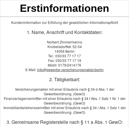
Erstinformationen
Kundeninformation zur Erfüllung der gesetzlichen Informationspflicht
Kundenreferenzen
1. Name, Anschrift und Kontaktdaten:
Norbert Zimmermanns
Workshops für starke Teams & Mobbingprävention
Knobelsdorffstr. 52-54
14059 Berlin
Tel.: 030/33 77 17 17
Fax: 030/33 77 17 19
Mobil: 0179/2414176
E-Mail:
info@gewerbe-versicherungsmakler.berlin
2. Tätigkeitsart:
Versicherungsmakler mit einer Erlaubnis nach § 34 d Abs. 1 der
Gewerbeordnung. (GewO)
Finanzanlagenvermittler mit einer Erlaubnis nach § 34 f Abs. 1 Satz 1 Nr. 1 der
Gewerbeordnung. (GewO)
Immobiliardarlehensvermittler mit einer Erlaubnis nach § 34 i Abs. 1 Satz 1 der
Autoverwertung und KFZ-Werkstatt
Gewerbeordnung. (GewO)
3. Gemeinsame Registerstelle nach § 11 a Abs. 1 GewO: