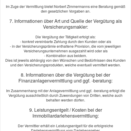
Im Zuge der Vermittlung bietet Norbert Zimmermanns eine Beratung gemäß
den gesetzlichen Vorgaben an.
Japanese Traditional Tattoo
7. Informationen über Art und Quelle der Vergütung als
Versicherungsmakler:
Die Vergütung der Tätigkeit erfolgt als:
- konkret vereinbarte Zahlung durch den Kunden oder als
- in der Versicherungsprämie enthaltene Provision, die vom jeweiligen
Versicherungsunternehmen ausgezahlt wird oder als
- Kombination aus beidem.
Dies ist jeweils abhängig von den Wünschen und Bedürfnissen des Kunden
und den Versicherungsprodukten, welche eventuell vermittelt werden.
Wohn-und Schlafkomfort
8. Informationen über die Vergütung bei der
Finanzanlagenvermittlung und ggf. -beratung:
Im Zusammenhang mit der Anlagevermittlung und ggf. -beratung erfolgt die
Vergütung ausschließlich durch Zuwendungen von Dritten, welche auch
behalten werden dürfen.
9. Leistungsentgelt / Kosten bei der
Bestattungsinstitut Friedrich Gierach
Immobiliardarlehensvermittlung:
Der Vermittler erhält ein Leistungsentgelt für die erfolgreiche
Darlehensvermittlung vom Darlehensgeber.